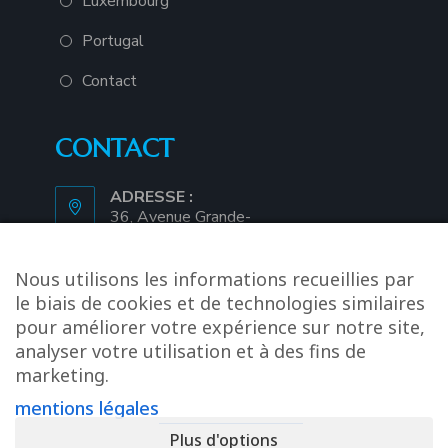
Luxembourg
Portugal
Contact
CONTACT
ADRESSE :
36, Avenue Grande-
Duchesse Charlotte • L-
3440 Dudelange
S’ouvre
Nous utilisons les informations recueillies par
TÉL :
dans
le biais de cookies et de technologies similaires
+352 28 79 01 43
un
pour améliorer votre expérience sur notre site,
S’ouvre
analyser votre utilisation et à des fins de
nouvel
MOBILE :
dans
+352 691 656 440
marketing.
onglet
votre
S’ouvre
mentions légales
application
E-MAIL :
dans
info@mitex.lu
S’ouvre
Plus d'options
votre