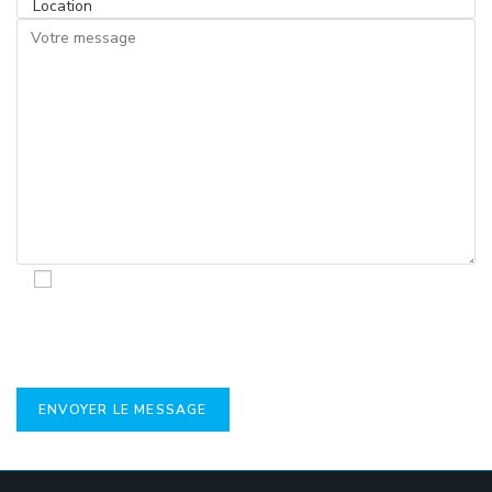
En soumettant ce formulaire, j'accepte que mes
informations soient utilisées, exploitées, traitées
exclusivement dans le cadre de ma demande et de la
relation commerciale qui pourrait en découler.