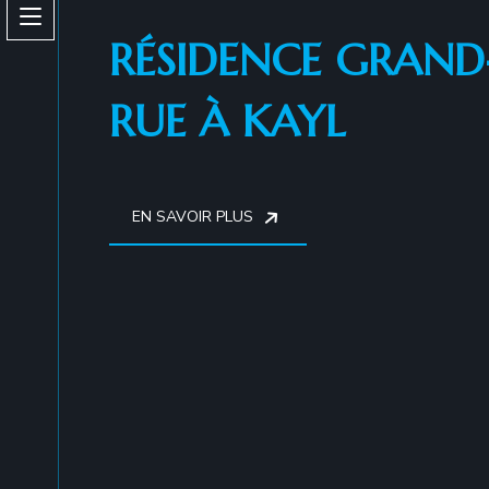
Toggle
RÉSIDENCE GRAND
the
button
RUE À KAYL
to
expand
or
EN SAVOIR PLUS
collapse
the
Menu